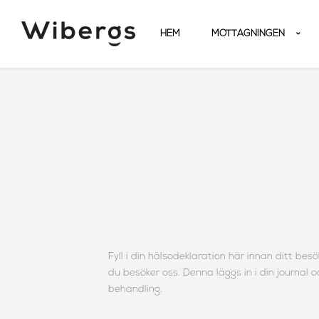
HEM
MOTTAGNINGEN
Fyll i din hälsodeklaration här innan ditt be
du besöker oss. Denna läggs in i din journa
behandling.