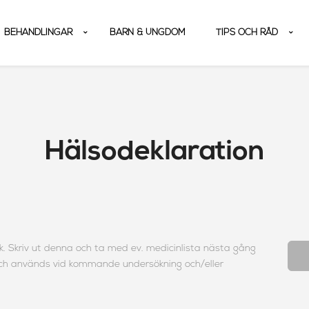
BEHANDLINGAR
BARN & UNGDOM
TIPS OCH RÅD
Hälsodeklaration
sök. Skriv ut denna och ta med ev. medicinlista nästa gång
l och används vid kommande undersökning och/eller