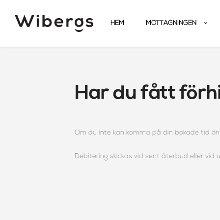
HEM
MOTTAGNINGEN
Har du fått för
Om du inte kan komma på din bokade tid önska
Debitering skickas vid sent återbud eller vid 