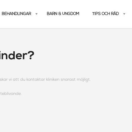
BEHANDLINGAR
BARN & UNGDOM
TIPS OCH RÅD
hinder?
r vi att du kontaktar kliniken snarast möjligt.
uteblivande.